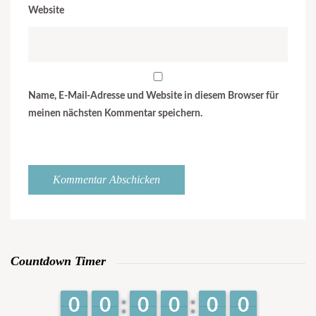
Website
Name, E-Mail-Adresse und Website in diesem Browser für
meinen nächsten Kommentar speichern.
Countdown Timer
9
9
0
0
9
9
0
0
9
9
0
0
9
9
0
0
9
9
0
0
9
9
0
0